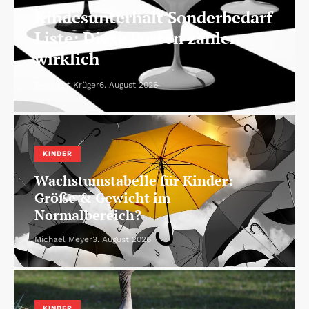
Kindesunterhalt Sonderbedarf
Liste: Diese Posten zählen
wirklich
Benedikt Krüger
6. August 2026
KINDER
Wachstumstabelle für Kinder:
Größe & Gewicht im
Normalbereich?
Michael Meyer
3. August 2026
KINDER