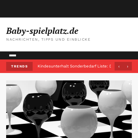
Baby-spielplatz.de
NACHRICHTEN, TIPPS UND EINBLICKE
Kindesunterhalt Sonderbedarf Liste: Diese Posten z
‹
›
TRENDS