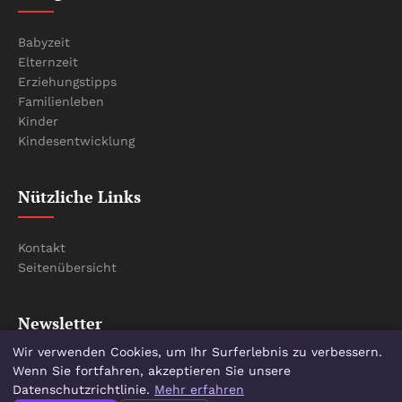
Babyzeit
Elternzeit
Erziehungstipps
Familienleben
Kinder
Kindesentwicklung
Nützliche Links
Kontakt
Seitenübersicht
Newsletter
Wir verwenden Cookies, um Ihr Surferlebnis zu verbessern.
Wenn Sie fortfahren, akzeptieren Sie unsere
Melden Sie sich an, um unsere neuesten Artikel direkt in
Datenschutzrichtlinie.
Mehr erfahren
Ihrem Postfach zu erhalten.