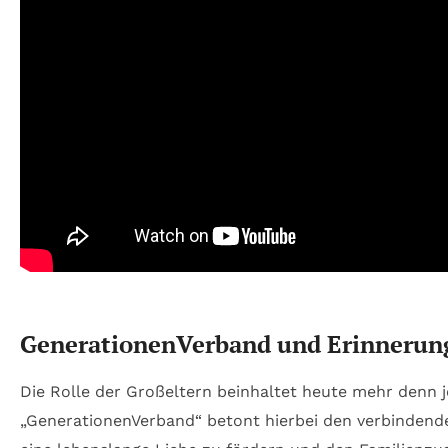
GenerationenVerband und Erinnerungs
Die Rolle der Großeltern beinhaltet heute mehr denn je
„GenerationenVerband“ betont hierbei den verbindend