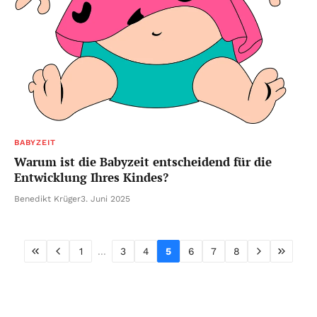
BABYZEIT
Warum ist die Babyzeit entscheidend für die
Entwicklung Ihres Kindes?
Benedikt Krüger
3. Juni 2025
1
...
3
4
5
6
7
8