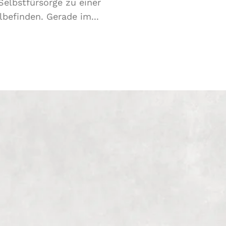
elbstfürsorge zu einer
befinden. Gerade im...