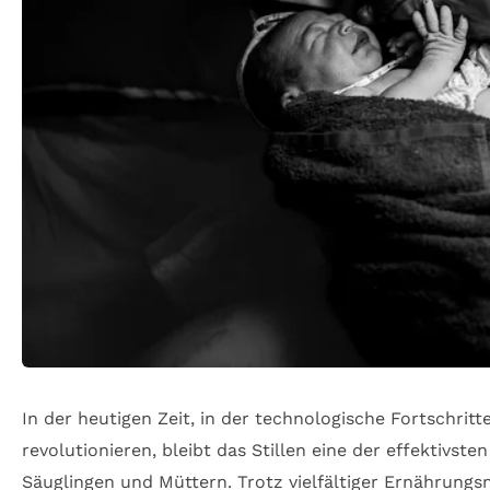
In der heutigen Zeit, in der technologische Fortschri
revolutionieren, bleibt das Stillen eine der effektiv
Säuglingen und Müttern. Trotz vielfältiger Ernährungs