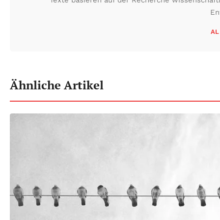
En
AL
Ähnliche Artikel