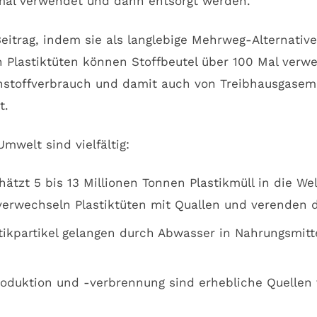
nmal verwendet und dann entsorgt werden.
 Beitrag, indem sie als langlebige Mehrweg-Alternativ
 Plastiktüten können Stoffbeutel über 100 Mal verwe
hstoffverbrauch und damit auch von Treibhausgasemis
t.
mwelt sind vielfältig:
hätzt 5 bis 13 Millionen Tonnen Plastikmüll in die 
 verwechseln Plastiktüten mit Quallen und verenden 
tikpartikel gelangen durch Abwasser in Nahrungsmit
oduktion und -verbrennung sind erhebliche Quellen