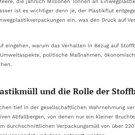
ere, die jährlich Millionen Tonnen an Einwegplasti
sser ist es wichtiger denn je, der Plastikflut entge
nwegplastikverpackungen ein, was den Druck auf Ver
f eingehen, warum das Verhalten in Bezug auf Stoff
 Umweltaspekte, politische Maßnahmen, ökonomische V
chen.
stikmüll und die Rolle der Stof
schen tief in der gesellschaftlichen Wahrnehmung ve
iven Abfallbergen, von denen nur ein kleiner Bruchtei
inem durchschnittlichen Verpackungsmüll von über 220