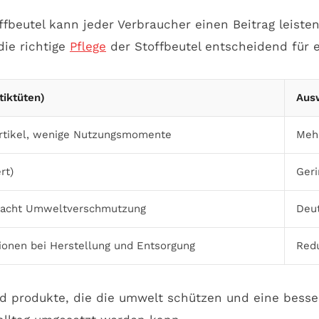
beutel kann jeder Verbraucher einen Beitrag leiste
die richtige
Pflege
der Stoffbeutel entscheidend für e
tiktüten)
Ausw
rtikel, wenige Nutzungsmomente
Mehr
rt)
Geri
rsacht Umweltverschmutzung
Deut
ionen bei Herstellung und Entsorgung
Redu