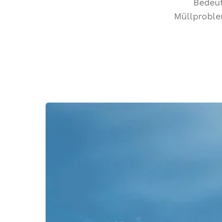
Bedeut
Müllproble